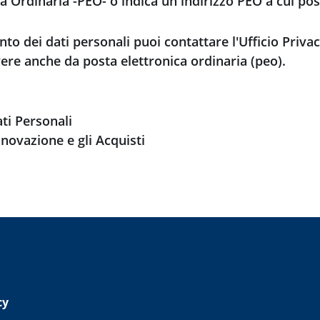
ca Ordinaria -PEO- o indica un indirizzo PEO a cui po
nto dei dati personali puoi contattare l'Ufficio Privac
vere anche da posta elettronica ordinaria (peo).
ti Personali
nnovazione e gli Acquisti
cy