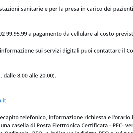
menù
azioni sanitarie e per la presa in carico dei pazienti
uno
 02 99.95.99 a pagamento da cellulare al costo previst
nformazione sui servizi digitali puoi contattare il C
 dalle 8.00 alle 20.00).
.it
capito telefonico, informazione richiesta e l'orario i
na casella di Posta Elettronica Certificata - PEC- ver